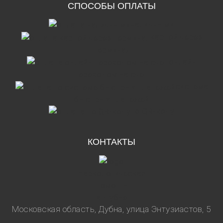
СПОСОБЫ ОПЛАТЫ
наличными
картой через
терминал
онлайн
переводом на счет
система
быстрых платежей
по QR-коду
КОНТАКТЫ
Наркологическая
помощь
в Дубне
Московская область, Дубна, улица Энтузиастов, 5